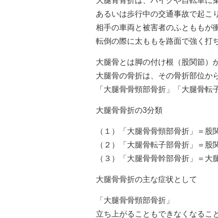
大腿骨骨折は、バイクや自転車に
あるいは歩行中の交通事故で起こ
相手の車両と被害者のふとももが
転倒の際に太ももを路面で強く打
大腿骨とは脚の付け根（股関節）
大腿骨の骨折は、その骨折部位か
「大腿骨骨頸部骨折」「大腿骨転
大腿骨骨折の3分類
（１）「大腿骨骨頸部骨折」＝股
（２）「大腿骨転子部骨折」＝股
（３）「大腿骨骨幹部骨折」＝大
大腿骨骨折の主な症状として
「大腿骨骨頸部骨折」
立ち上がることもできなくなるこ